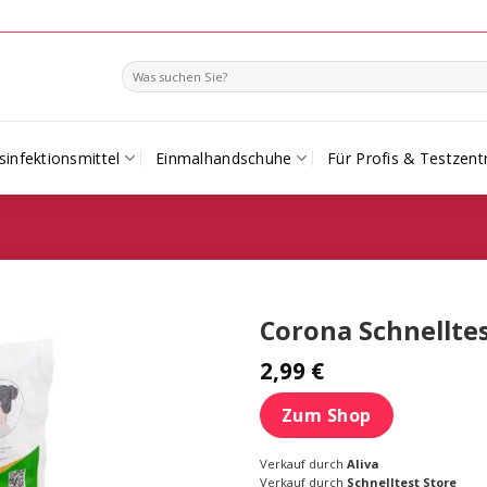
Search
for:
infektionsmittel
Einmalhandschuhe
Für Profis & Testzent
Corona Schnellte
2,99
€
Zum Shop
Verkauf durch
Aliva
Verkauf durch
Schnelltest Store