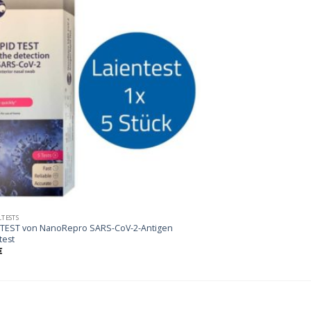
TESTS
 TEST von NanoRepro SARS-CoV-2-Antigen
test
€