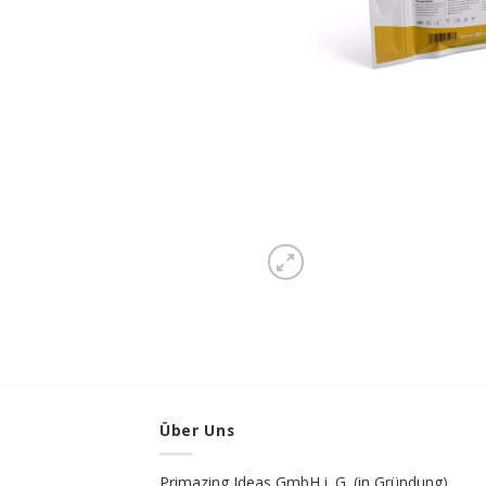
Über Uns
Primazing Ideas GmbH i. G. (in Gründung)