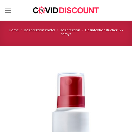
Skip
to
content
Home
/
Desinfektionsmittel
/
Desinfektion
/
Desinfektionstücher & -
sprays